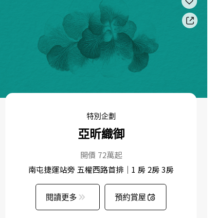
特別企劃
亞昕織御
開價 72萬起
南屯捷運站旁 五權西路首排｜1 房 2房 3房
閱讀更多
預約賞屋