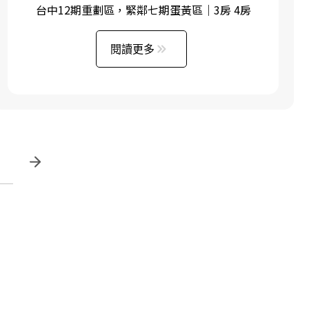
台中12期重劃區，緊鄰七期蛋黃區｜3房 4房
閱讀更多