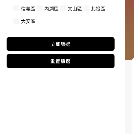
信義區
內湖區
文山區
北投區
大安區
新北市
立即篩選
林口區
永和區
中和區
鶯歌區
泰山區
新店區
淡水區
新莊區
重置篩選
土城區
板橋區
三重區
桃園市
桃園區
大園區
中壢區
觀音區
龜山區
新竹縣