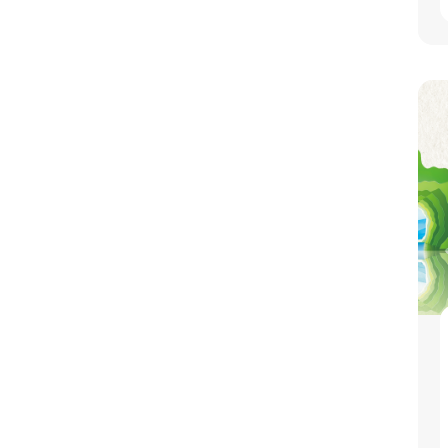
湖口鄉
台中市
西區
南屯區
南區
西屯區
北屯區
烏日區
台南市
安南區
永康區
新市區
高雄市
苓雅區
楠梓區
新興區
前金區
仁武區
三民區
北部
中部
南部
指標個案