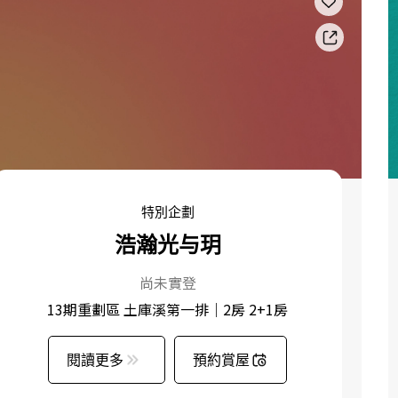
特別企劃
浩瀚光与玥
尚未實登
13期重劃區 土庫溪第一排｜2房 2+1房
閱讀更多
預約賞屋