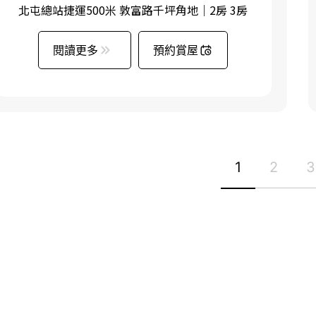
北屯總站捷運500米 敦富路千坪角地｜2房 3房
閱讀更多
預約賞屋
1
2
3