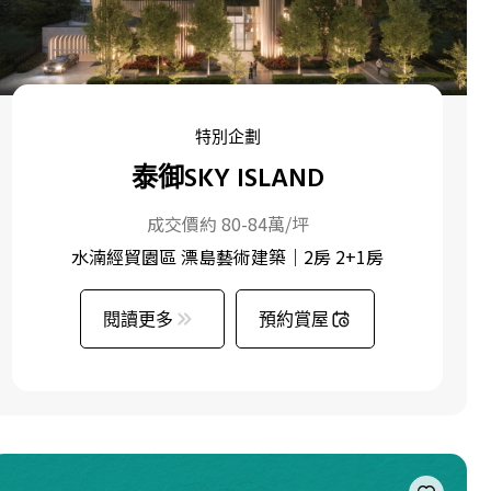
特別企劃
泰御SKY ISLAND
成交價約 80-84萬/坪
水湳經貿園區 漂島藝術建築｜2房 2+1房
閱讀更多
預約賞屋