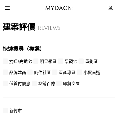
建案評價
REVIEWS
建案評價
快速搜尋（複選）
如何買房
捷運/高鐵宅
明星學區
景觀宅
重劃區
品牌建商
純住社區
置產專區
小資首選
MYMY 幫你找
低首付優惠
總銷百億
即將交屋
網站導覽
新竹市
會員專屬