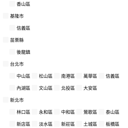
香山區
基隆市
信義區
苗栗縣
後龍鎮
台北市
中山區
松山區
南港區
萬華區
信義區
內湖區
文山區
北投區
大安區
新北市
林口區
永和區
中和區
鶯歌區
泰山區
新店區
淡水區
新莊區
土城區
板橋區