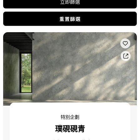
立即篩選
重置篩選
特別企劃
璞硯硯青