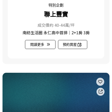
特別企劃
聯上豐實
成交價約 40-44萬/坪
南紡生活圈 永仁高中首排｜2+1房 3房
閱讀更多
預約賞屋