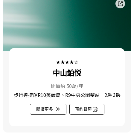
★★★★☆
中山鉑悦
開價約 50萬/坪
步行達捷運R10美麗島、R9中央公園雙站｜2房 3房
閱讀更多
預約賞屋