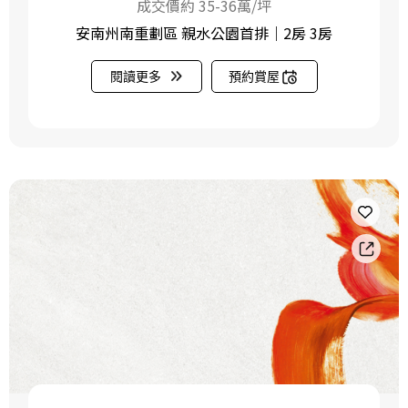
成交價約 35-36萬/坪
安南州南重劃區 親水公園首排｜2房 3房
閱讀更多
預約賞屋