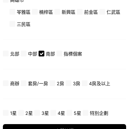
高雄市
苓雅區
楠梓區
新興區
前金區
仁武區
三民區
北部
中部
南部
指標個案
商辦
套房/一房
2房
3房
4房及以上
1星
2星
3星
4星
5星
特別企劃