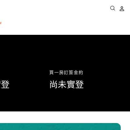
買一房
訂簽金約
實登
尚未實登