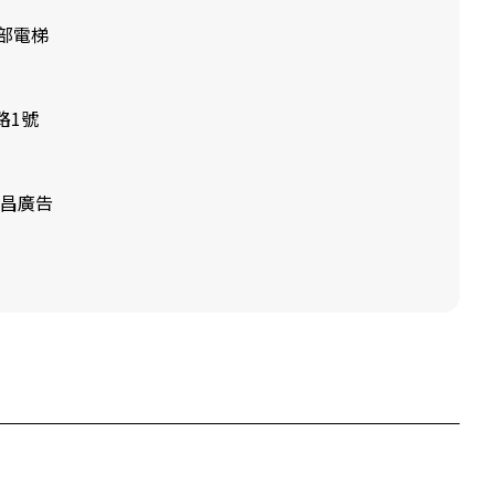
部電梯
路1號
聯昌廣告