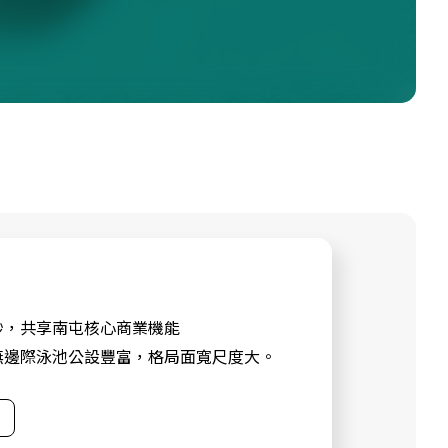
秒，共享南屯核心商業機能
無邊際泳池公設豐富，格局面寬尺度大。