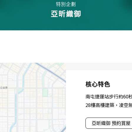
特別企劃
亞昕織御
核心特色
南屯捷運站步行約60
28樓高樓建築，凌空
亞昕織御 預約賞屋