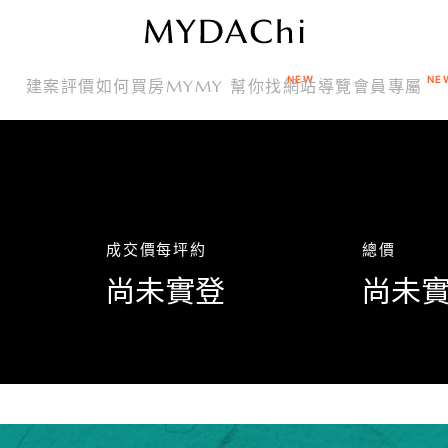
建案評價
如何買房
MYMY 幫你找
網站導覽
會員專屬
成交價
每坪約
總價
尚未實登
尚未