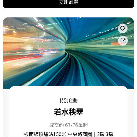
立即篩選
特別企劃
若水秧翠
成交約 67-76萬起
板南線頂埔站150米 中央路商圈｜2房 3房