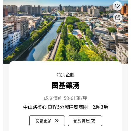
特別企劃
閎基鑲湧
成交價約 58-61萬/坪
中山路核心 車程5分城隍廟商圈｜2房 3房
閱讀更多
預約賞屋