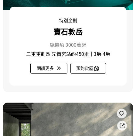
特別企劃
寶石敦岳
總價約 3000萬起
三重重劃區 先嗇宮站約450米｜3房 4房
閱讀更多
預約賞屋