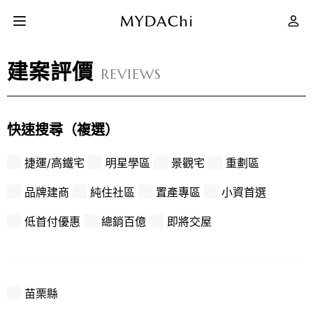
建案評價
REVIEWS
建案評價
快速搜尋（複選）
如何買房
捷運/高鐵宅
明星學區
景觀宅
重劃區
品牌建商
純住社區
置產專區
小資首選
MYMY 幫你找
低首付優惠
總銷百億
即將交屋
網站導覽
苗栗縣
會員專屬