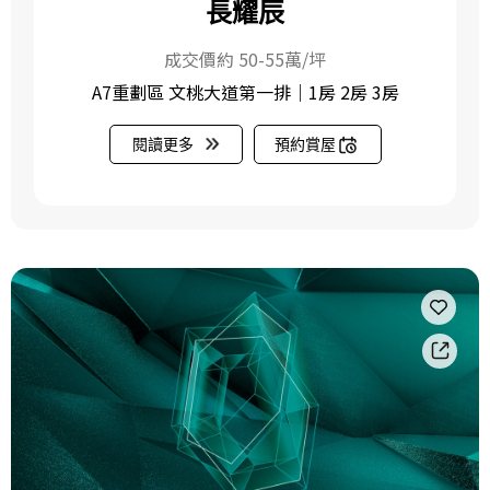
長耀辰
成交價約 50-55萬/坪
A7重劃區 文桃大道第一排｜1房 2房 3房
閱讀更多
預約賞屋