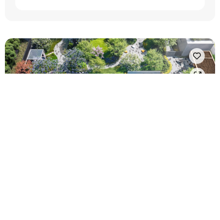
特別企劃
凱越豐汎
開價約 82-88萬/坪