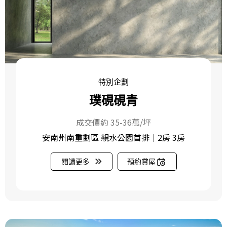
特別企劃
璞硯硯青
成交價約 35-36萬/坪
安南州南重劃區 親水公園首排｜2房 3房
閱讀更多
預約賞屋