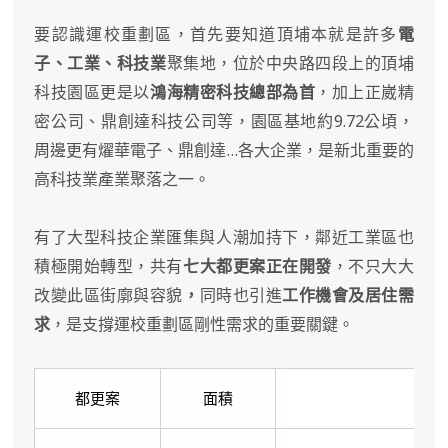
要認識運校重劃區，首先要知道頂埔本就是許多
電
子、工業、科技業
聚集地，位於中央路四段上的頂埔
科技園區更是以
鴻海精密科技總部為首
，加上正崴精
密公司、鼎創達科技公司等，園區基地約9.72公頃，
周邊更有燿華電子、鼎創達…各大企業，是新北重要的
高科技業產業聚落之一。
有了大型科技企業匯集與人潮加持下，鄰近工業區也
積極開始轉型，共有
七大都更案正在開發
，不只大大
改變此區街廓與容貌
，
同時也引進
工作機會及居住需
求
，是支撐運校重劃區剛性需求的重要關鍵。
都更案
面積
規劃