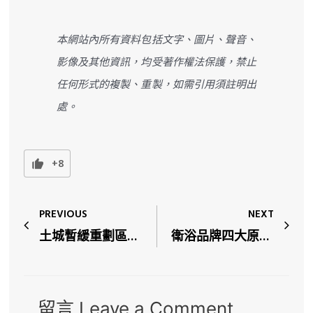
本網站內所有資料包括文字、圖片、聲音、
影像及其他資訊，均受著作權法保護，禁止
任何形式的複製、重製，如需引用須註明出
處。
+8
PREVIOUS
NEXT
土城暫緩重劃區建案總整理，對比永寧生活圈誰具未來性？土城重劃區全解析
衛浴品牌四大原則！建案標配給的品牌好嗎？好品牌的關鍵，你一定要知道
留言 Leave a Comment