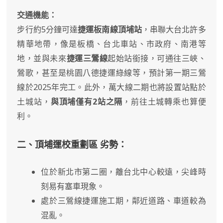
交通機能：
步行約5分鐘可達
捷運板南線頂埔站
，串聯大台北許多
精華地帶，像是板橋、台北車站、市政府、南港等
地，並與未來
捷運三鶯線
起始站銜接，可通往三峽、
鶯歌，甚至是桃園八德捷運綠線等，預計第一期三鶯
線於2025年完工。此外，萬大線二期也將設置站點於
土城站，
與頂埔僅有2站之隔
，前往土城轉乘也算便
利。
二、頂埔運校重劃區 劣勢：
位於新北市第二圈，離台北中心較遠，尖峰時
刻易有塞車現象。
處於三鶯線捷運施工期，鄰近道路、車道較為
混亂。