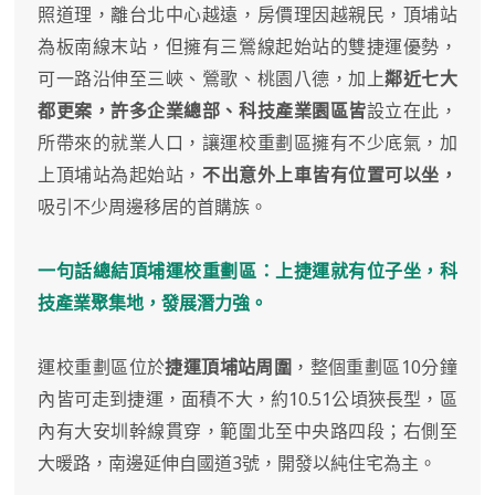
照道理，離台北中心越遠，房價理因越親民，頂埔站
為板南線末站，但擁有三鶯線起始站的雙捷運優勢，
可一路沿伸至三峽、鶯歌、桃園八德，加上
鄰近七大
都更案，許多企業總部、科技產業園區皆
設立在此，
所帶來的就業人口，讓運校重劃區擁有不少底氣，加
上頂埔站為起始站，
不出意外上車皆有位置可以坐，
吸引不少周邊移居的首購族。
一句話總結頂埔運校重劃區：上捷運就有位子坐，科
技產業聚集地，發展潛力強。
運校重劃區位於
捷運頂埔站周圍
，整個重劃區10分鐘
內皆可走到捷運，面積不大，約10.51公頃狹長型，區
內有大安圳幹線貫穿，範圍北至中央路四段；右側至
大暖路，南邊延伸自國道3號，開發以純住宅為主。