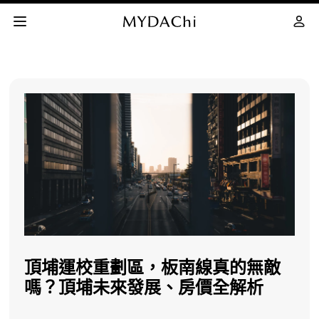
建案評價
如何買房
MYMY 幫你找
網站導覽
頂埔運校重劃區，板南線真的無敵
嗎？頂埔未來發展、房價全解析
會員專屬