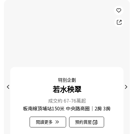
特別企劃
若水秧翠
成交約 67-76萬起
板南線頂埔站150米 中央路商圈｜2房 3房
閱讀更多
預約賞屋