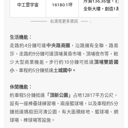
斥資136.36億，打造
中工雲宇宙
16180.1坪
全新大樓，創造1萬29
右滑見更多資訊
生活機能：
走路約4分鐘可達
中央路商圈
，沿路擁有全聯、路易
莎，走路約9分鐘可達頂埔黃昏市場、頂埔夜市等，較
少大型商業機能。步行約10分鐘可抵達
頂埔雙語國
小
、車程約5分鐘抵達
土城國中。
休閒機能：
約車程5分鐘抵達
「頂新公園」
占地12817平方公尺，
設有一座棒壘球練習場、兩座籃球場，以及車程約5分
鐘抵達媽祖田河濱公園，有大面積綠地、籃球場、網
球場、棒球場等設施。