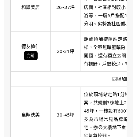
和耀美居
26~37坪
店面，社區相對較小，建材
浴等，一層5戶搭配1部電
分明。劣勢為社區偏小，
距離頂埔捷運站走路約5分
德友植仁
梯，全案無暗廳暗房，兩房
20-31坪
開窗，還有獨立玄關，格
完銷
有視野，戶數較少，需注
同場加映頂
位於頂埔站走路1分鐘，
案，共規劃3棟地上20、1
45坪，一樓設有600多
皇翔泱美
30-45坪
多為市場常見品牌錦宏氣
宅、辦公大樓地下室混合
宅氣氛較弱。