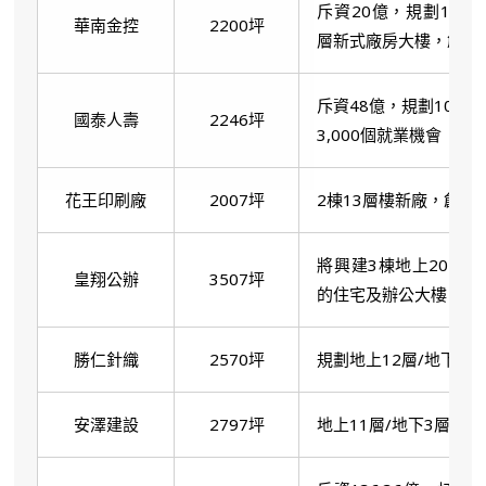
斥資20億，規劃12層
華南金控
2200坪
層新式廠房大樓，創造5
斥資48億，規劃10層
國泰人壽
2246坪
3,000個就業機會
花王印刷廠
2007坪
2棟13層樓新廠，創造
將興建3棟地上20層、
皇翔公辦
3507坪
的住宅及辦公大樓。
勝仁針織
2570坪
規劃地上12層/地下3
安澤建設
2797坪
地上11層/地下3層新廠