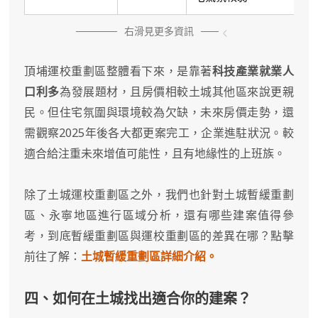
右滑見更多資訊
頂埔運校重劃區整體看下來，是靠著
科技產業就業人
口利多
為發展題材，且房價相較土城其他區來說更親
民。但住宅氛圍與環境較為欠缺，未來房價走勢，還
需觀察2025年後各大都更案完工，企業進駐狀況。較
適合給注重未來增值可能性，且有地緣性的上班族。
除了土城運校重劃區之外，我們也針對土城暫緩重劃
區、永寧地區進行區域分析，還有哪些建案值得參
考，到底暫緩重劃區與運校重劃區的差異在哪？點擊
前往了解：
土城暫緩重劃區詳細介紹。
四、如何在土城找出適合你的建案？