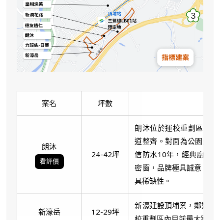
案名
坪數
朗沐位於運校重劃區內，
道整齊。對面為公園綠地
朗沐
24-42坪
信防水10年，經典廚具品
看評價
密窗，品牌極具誠意。劃2
具稀缺性。
新濠建設頂埔案，鄰近頂
新濠岳
12-29坪
校重劃區內目前最大案，