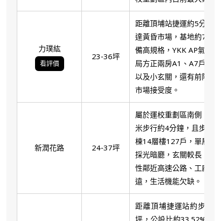
距離頂埔站捷運約5分鐘
達黃昏市場，基地約774坪
力璞紘
備高規格，YKK AP氣密窗
23-36坪
局方正兩房A1、A7戶2
看評價
以及小玄關，還有前陽台
市場接受度。
屬於運校重劃區南側，靠近
米步行約4分鐘，且步行1
棟14層樓127戶，單層
新潤花路
24-37坪
採光暗廳，玄關較長，坪效
性鄰近高速公路、工廠恐
遠，生活機能欠缺。
距離頂埔捷運站約步行6分
坪，公設比約33.52%。