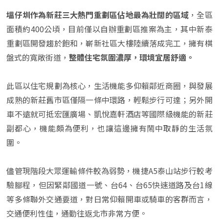
塭仔圳作為新莊三大熱門重劃區佔地最為壯闊的區域
，全區
面積約400公頃，目前僅以自辦重劃區推案為主，其中新泰
重劃區開發趨於飽和，嶄新社區大樓陸續落成完工，擁有棋
盤式的寬敞街道，
整體住宅氛圍濃厚，環境宜居舒適。
此區以住宅規劃為核心，生活機能多仰賴鄰近商圈，與發展
成熟的新莊舊市區僅隔一條中環路，輕鬆步行可達；另外開
車不遠就可抵宏匯廣場、凱悅嘉軒酒店等國際級機能的新莊
副都心，機能頗為便利，也讓這邊擁有鬧中取靜的生活氛
圍。
儘管現階段大眾運輸條件較為弱勢，機捷A5泰山站步行較考
驗腳程，但因緊鄰國道一號、台64、台65快速道路及台1線
等多條聯外交通要道，對日常仰賴開車或騎車的客群而言，
交通便利性佳，通勤往返北市非常方便。