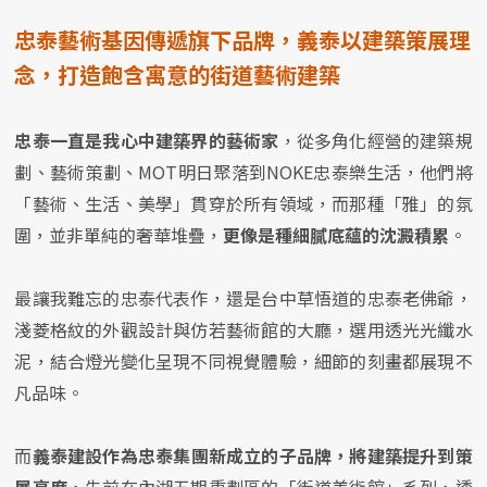
忠泰藝術基因傳遞旗下品牌，義泰以建築策展理
念，打造飽含寓意的街道藝術建築
忠泰一直是我心中建築界的藝術家
，從多角化經營的建築規
劃、藝術策劃、MOT明日聚落到NOKE忠泰樂生活，他們將
「藝術、生活、美學」貫穿於所有領域，而那種「雅」的氛
圍，並非單純的奢華堆疊，
更像是種細膩底蘊的沈澱積累
。
最讓我難忘的忠泰代表作，還是台中草悟道的忠泰老佛爺，
淺菱格紋的外觀設計與仿若藝術館的大廳，選用透光光纖水
泥，結合燈光變化呈現不同視覺體驗，細節的刻畫都展現不
凡品味。
而
義泰建設作為忠泰集團新成立的子品牌，將建築提升到策
展高度
，先前在內湖五期重劃區的「街道美術館」系列，透