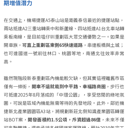
期增值潛力
在交通上，機場捷運A5泰山站是距義泰信最近的捷運站點，
兩站抵達A2三重站轉乘中和新蘆線、四站抵達A1台北車站轉
乘板南線，是目前塭仔圳重劃區大眾交通優勢之一。如果是
開車族，
可直上重劃區東側65快速道路
，串連板橋與土城；
也可達國道一號前往林口、桃園等地，南通北往效率非常
高。
雖然現階段新泰重劃區內機能較欠缺，但其實這裡離舊市區
僅有一條街，
開車不遠就能到中平路、幸福路商圈
，步行也
可抵達2025年8月落成的「中環公園」，享受悠閒的綠地氛
圍，可說是區域內機能無需等待的先發地段。此外，鄰近機
捷新北產業園園區A3站，將規劃新莊北側知識產業園區轉運
站BOT案，
開發面積約1.5公頃，斥資超過86億
，未來不僅
可串聯雙捷，還能承接多條國道客運路線，預計2030年完工