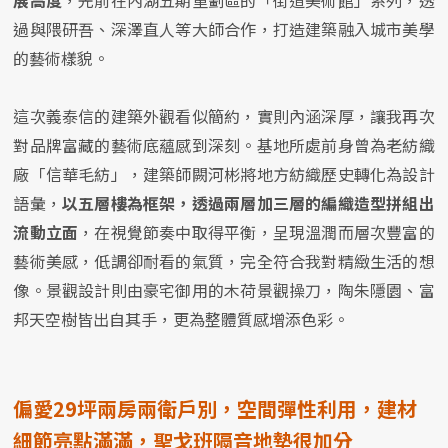
過與隈研吾、深澤直人等大師合作，打造建築融入城市美學
的藝術樣貌。
這次義泰信的建築外觀看似簡約，實則內涵深厚，讓我再次
對品牌富藏的藝術底蘊感到深刻。基地所處前身曾為老紡織
廠「信華毛紡」，建築師闕河彬將地方紡織歷史轉化為設計
語彙，
以五層樓為框架，透過兩層加三層的編織造型拼組出
流動立面
，在視覺節奏中取得平衡，呈現溫潤而層次豐富的
藝術美感，低調卻耐看的氣質，完全符合我對精緻生活的想
像。景觀設計則由豪宅御用的木荷景觀操刀，陶朱隱園、富
邦天空樹皆出自其手，更為整體質感增添色彩。
偏愛29坪兩房兩衛戶別，空間彈性利用，建材
細節亮點滿滿，聖戈班隔音地墊很加分