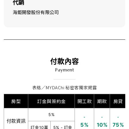
代銷
海鉅開發股份有限公司
付款內容
Payment
表格／MYDAChi 秘密客獨家揭露
房型
訂金與簽約金
開工款
期款
房貸
5%
-
-
-
付款資訊
5%
10%
75%
訂金10萬
5% - 訂金