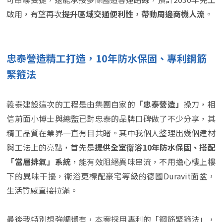
啟用，有望再次
提升區域交通便利性，帶動周邊商機人流
。
忠泰營造精工打造，10年防水保固、專利鋼筋
緊箍法
義泰建設這次的工程是由集團自家的
「忠泰營造」
操刀，相
信前面小博士與總監已對忠泰的品牌口碑做了不少分享，其
精工品質在業界一直有目共睹。其中我個人整理出幾個建材
與工法上的亮點，首先是
提供全室衛浴10年防水保固、搭配
「當層排氣」系統
，能有效阻絕異味串流，不用擔心樓上樓
下的異味干擾，衛浴更標配豪宅等級的德國Duravit面盆，
生活質感直接拉滿。
最後我特別想強調還有，本案採用專利的「鋼筋緊箍法」，