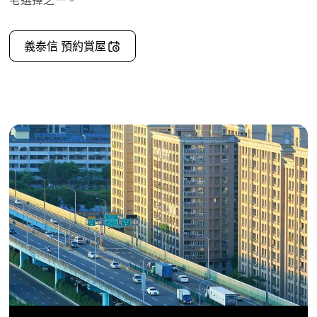
義泰信 預約賞屋