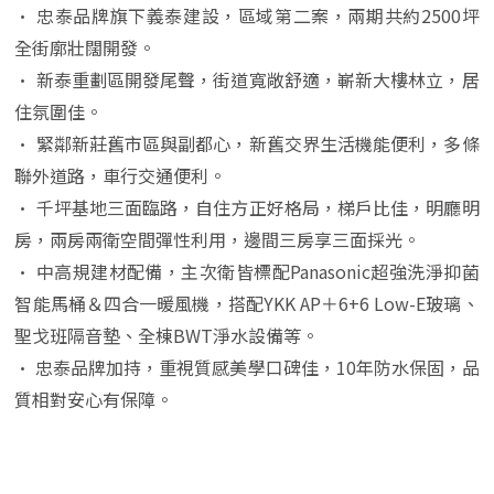
• 忠泰品牌旗下義泰建設，區域第二案，兩期共約2500坪
全街廓壯闊開發。
• 新泰重劃區開發尾聲，街道寬敞舒適，嶄新大樓林立，居
住氛圍佳。
• 緊鄰新莊舊市區與副都心，新舊交界生活機能便利，多條
聯外道路，車行交通便利。
• 千坪基地三面臨路，自住方正好格局，梯戶比佳，明廳明
房，兩房兩衛空間彈性利用，邊間三房享三面採光。
• 中高規建材配備，主次衛皆標配Panasonic超強洗淨抑菌
智能馬桶＆四合一暖風機，搭配YKK AP＋6+6 Low-E玻璃、
聖戈班隔音墊、全棟BWT淨水設備等。
• 忠泰品牌加持，重視質感美學口碑佳，10年防水保固，品
質相對安心有保障。