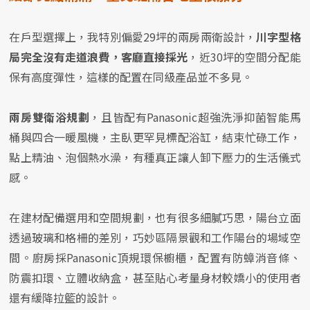
在戶型選擇上，我特別偏愛29坪的兩房兩衛設計，
川字型格
局完全沒有走道浪費，客廳直接採光
，近30坪的空間分配能
保有高度彈性，這樣的配置在同級產品並不多見。
兩房雙衛浴規劃
，且皆配有Panasonic超強洗淨抑菌智能馬
桶與四合一暖風機，主臥更罕見標配浴缸，結束忙碌工作，
點上精油、泡個熱水澡，有種真正讓人卸下壓力的生活儀式
感。
在建材配備選用和空間規劃，也有很多細膩巧思，陽台立面
透過玻璃和格柵的差別，巧妙區隔景觀和工作陽台的場域空
間。廚房採Panasonic頂規環保櫥櫃，配置有防蟑消音條、
防震扣環、立體收納盒，甚至貼心考量身材較嬌小的使用者
還有緩降拉籃的設計。