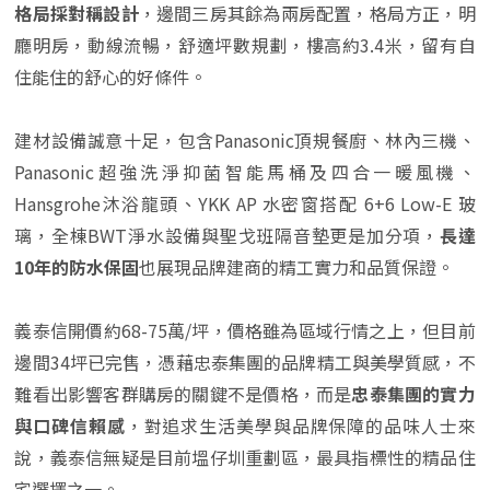
格局採對稱設計
，邊間三房其餘為兩房配置，格局方正，明
廳明房，動線流暢，舒適坪數規劃，樓高約3.4米，留有自
住能住的舒心的好條件。
建材設備誠意十足，包含Panasonic頂規餐廚、林內三機、
Panasonic超強洗淨抑菌智能馬桶及四合一暖風機、
Hansgrohe沐浴龍頭、YKK AP 水密窗搭配 6+6 Low-E 玻
璃，全棟BWT淨水設備與聖戈班隔音墊更是加分項，
長達
10年的防水保固
也展現品牌建商的精工實力和品質保證。
義泰信開價約68-75萬/坪，價格雖為區域行情之上，但目前
邊間34坪已完售，憑藉忠泰集團的品牌精工與美學質感，不
難看出影響客群購房的關鍵不是價格，而是
忠泰集團的實力
與口碑信賴感
，對追求生活美學與品牌保障的品味人士來
說，義泰信無疑是目前塭仔圳重劃區，最具指標性的精品住
宅選擇之一。