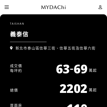
TAISHAN
建案評價
義泰信
新北市泰山區信華三街、信華五街及信華六街
如何買房
-
63
69
成交價
MYMY 幫你找
萬起
每坪約
2202
網站導覽
萬起
總價
會員專屬
買兩房