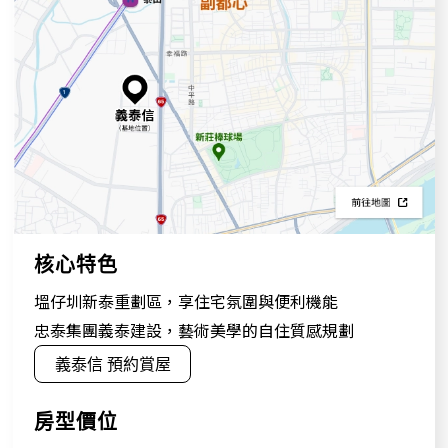
核心特色
塭仔圳新泰重劃區，享住宅氛圍與便利機能
忠泰集團義泰建設，藝術美學的自住質感規劃
義泰信 預約賞屋
房型價位