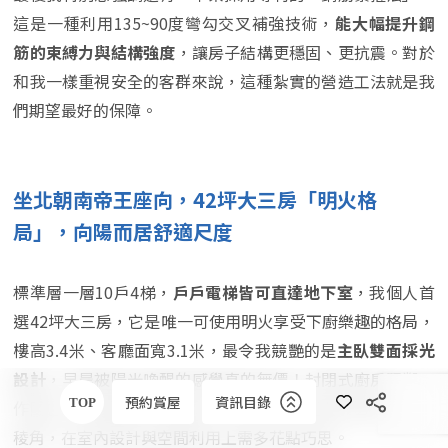
這是一種利用135~90度彎勾交叉補強技術，
能大幅提升鋼
筋的束縛力與結構強度
，讓房子結構更穩固、更抗震。對於
和我一樣重視安全的客群來說，這種紮實的營造工法就是我
們期望最好的保障。
坐北朝南帝王座向，42坪大三房「明火格
局」，向陽而居舒適尺度
標準層一層10戶4梯，
戶戶電梯皆可直達地下室
，我個人首
選42坪大三房，它是唯一可使用明火享受下廚樂趣的格局，
樓高3.4米、客廳面寬3.1米，最令我競艷的是
主臥雙面採光
設計
，早晨被陽光喚醒的感覺真的無價！封閉式廚房緊鄰工
預約賞屋
資訊目錄
TOP
作陽台，室內動線一氣呵成，唯一美中不足在於玄關處稍有
稜角，在室內設計與空間利用上需多花點巧思。