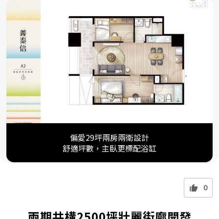
偏愛29坪兩房兩衛設計
舒適坪數，主臥更標配浴缸
0
兩期共構2500坪壯麗街廓開發