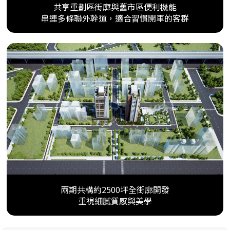
共享重劃區街廓與舊市區便利機能
串連多條聯外幹道，適合習慣開車的客群
兩期共構約2500坪全街廓開發
重視細膩質感與美學