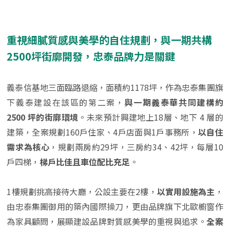
重視細膩質感與美學的自住規劃，與一期共構
2500坪街廓開發，忠泰品牌力是關鍵
義泰信基地三面臨路退縮，面積約1178坪，作為忠泰集團旗
下義泰建設在該區的第二案，
與一期義泰華共同建構約
2500 坪的街廓環境
。未來預計興建地上18層、地下 4 層的
建築，全案規劃160戶住家、4戶店面與1戶事務所，
以自住
需求為核心
，規劃兩房約29坪，三房約34、42坪，每層10
戶四梯，
梯戶比佳且車位配比充足
。
1樓規劃挑高接待大廳，公設主要在2樓，
以實用設施為主
，
由忠泰集團御用的築內國際操刀，更由品牌旗下北歐櫥窗作
為家具顧問，展顯建設品牌對質感美學的重視與追求。
全案