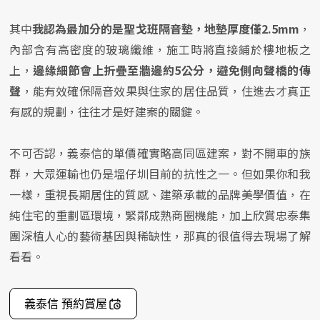
其中
我認為最加分的是聖戈班隔音墊，地墊厚度僅2.5mm
，
內部含有高密度的玻璃纖維，施工時將直接鋪於樓地板之
上，
邊緣細節會上折疊至牆邊約5公分，避免側向聲橋的傳
聲
，能有效確保隔音效果與住家的居住品質，住進去才真正
有感的規劃，往往才是好建案的關鍵。
不可否認，義泰信的單價確實略高同區建案，對不開車的族
群，大眾運輸也仍是塭仔圳目前的抗性之一。但如果你和我
一樣，重視長期居住的質感、建築承載的品牌美學價值，在
純住宅的重劃區環境，緊鄰成熟商圈機能，加上欣賞忠泰集
團深植人心的藝術基因與稀缺性，那真的很值得去現場了解
看看。
義泰信 預約賞屋