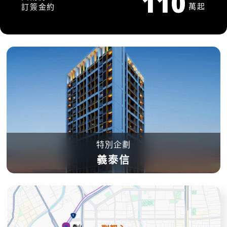
110
萬起
訂簽金約
特別企劃
義泰信