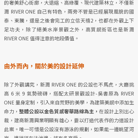
的奢美舒心街廓，大退縮、高綠覆、現代建築林立，不僅新
潤 RIVER ONE 自己有特色，兩旁不管是已經展現風貌的國
泰、東騰，還是之後會完工的立信天禧2，也都在外觀上下
足功夫，除了絕美水岸景觀之外，高質感街區也是新潤
RIVER ONE 值得注意的地段價值。
由外而內，關於美的設計延伸
除了外觀講究，新潤 RIVER ONE 的公設也不馬虎，大廳挑
高 6 米 9 氣勢磅礴，搭配太研景觀設計-吳書原為 RIVER
ONE 量身定制，引入來自荒野的美學，為建築美感中添加生
命力，
整體公設以金色質感奢華路線為主，
在設計上別出心
裁，建商新潤興業明顯有雄心，要以打造代表作的力道設計
此案。唯一可惜是公設沒有游泳的規劃，如果能一邊眺望河