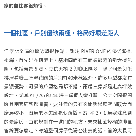
家的自住客很煩惱
。
一個社區，戶別優缺兩極，格局好壞差距大
江翠北全區的優劣勢很極端，新潤 RIVER ONE 的優劣勢也
極端，首先是在棟距上，基地四面有三面被鄰近的新大樓包
圍，包括帝景 5 號、立信天禧 2 與聯上匯翠，除了河景與低
樓層看聯上匯翠花園的戶別有40米棟距外，許多戶型都沒有
景觀優勢，河景的戶型格局都不錯，兩房三房都是走高坪效
設計，尤其 A1 / A5 的 44 坪三房個人蠻推薦，公共空間很開
闊且兩套廁所都開窗，要注意的只有玄關與餐廳空間較大而
廚房較小，廚房電器怎麼擺要煩惱。27 坪 2 + 1 房我注意到
的是廚房，由於規劃在一進門的地方，未來抽油煙機的排風
管線要怎麼走？穿過整個房子從陽台出去的話，管線太長可