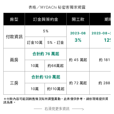
表格／MYDAChi 秘密客獨家揭露
房型
訂金與簽約金
開工款
期款
5%
2023-08
2023-08~2
付款資訊
3%
12%
訂金10萬
5% - 訂金
合計約 76 萬起
兩房
約 45 萬起
約 181 
10萬
約66萬起
合計約 120 萬起
三房
約 72 萬起
約 288 
10萬
約110萬起
＊付款內容可能因銷售情況有所調整異動，此表僅供參考，請依現場提供資
訊為準。
右滑見更多資訊