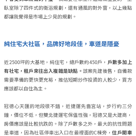
臥室除了四件式的衛浴規劃，還有通風的對外窗，以上幾點
都讓我覺得是市場上少見的規劃。
純住宅大社區，品牌好地段佳，車道是隱憂
近2500坪的大基地，純住宅，總戶數約450戶，
戶數多加上
有社宅，租戶來往出入複雜是缺點。
該案先建後售，自備款
需要準備的更快更充裕，推估短期炒作投資的人較少，買方
應該都以自住為主。
冠德心天匯的地段很不錯，近捷運先嗇宮站，步行約三分
鐘，價位不低，但雙北捷運宅保值性強，冠德又是大建商，
房價應該是比較抗跌的。除了戶數多之外，最大的抗性問題
是車道，因為社區停車出入口在最裡面的C棟旁，
住戶開車