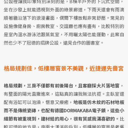
公設裡讓我印象特別深刻的是，B棟半戶外的下沉式空間，
坐在沙發上就能透視到外面的綠景廊道，下雨天還會有雨滴
順著牆沿落下的浪漫畫面，偶爾下樓放鬆非常舒壓。常見的
設施像健身房、廚房教室、交誼廳也應有盡有，比較特別的
是室內溫水游泳池跟蒸氣室，不用曬太陽也能運動，此案自
然也少不了冠德的招牌公設，遠見合作的圖書室。
格局規劃佳，低樓層窗景不美觀，近捷運先嗇宮
格局規劃，三房不僅都有前後陽台，且客廳採大片落地窗
，
有整面的陽光直撒進來，這點真的讓我無法抗拒。主臥室還
配有浴缸可以泡澡，愜意又療癒，
地板是仿木紋的石材地板
而不是傳統瓷磚，也配有德國DORMAKABA電子鎖，這些小
細節有被重視到，建材給的用心，很有質感我滿喜歡的。
比
較可惜的地方是，南面大漢溪的戶別，低樓層的窗景是老舊