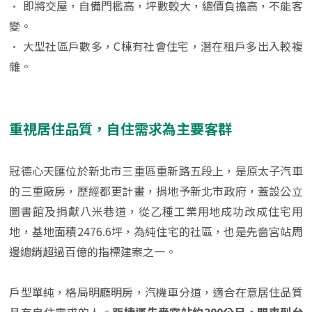
•
即將交屋，自備門檻高，坪數較大，總價負擔高，不能客
變。
•
大型社區戶數多，C棟有社會住宅，潛在租戶多出入較複
雜。
重視居住品質，自住需求為主要客群
冠德心天匯位於新北市三重區重新路五段上，是原太子汽車
的三重廠房，歷經都更計畫，捐地予新北市政府，蓋設公立
圖書館及捐獻八米巷道，從乙種工業用地成功改成住宅用
地，基地面積2476.6坪，為純住宅的社區，也是先嗇宮站周
邊總銷超過百億的指標建案之一。
戶型單純，格局明廳明房，汽機車分道，適合在意居住品質