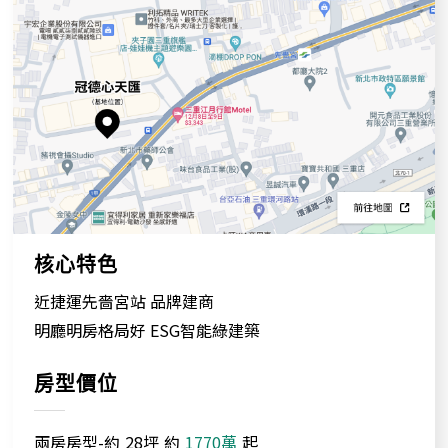
核心特色
近捷運先嗇宮站 品牌建商
明廳明房格局好 ESG智能綠建築
房型價位
兩房房型-約
28坪
約
1770萬
起