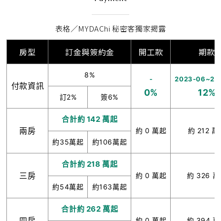
表格／MYDAChi 秘密客獨家揭露
房型
訂金與簽約金
開工款
期款
8%
-
2023-06~20
付款資訊
0%
12%
訂2%
簽6%
合計約 142 萬起
兩房
約 0 萬起
約 212 
約35萬起
約106萬起
合計約 218 萬起
三房
約 0 萬起
約 326 
約54萬起
約163萬起
合計約 262 萬起
四房
約 0 萬起
約 394 