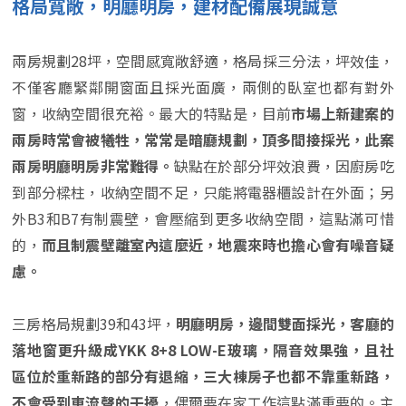
格局寬敞，明廳明房，建材配備展現誠意
兩房規劃28坪，空間感寬敞舒適，格局採三分法，坪效佳，
不僅客廳緊鄰開窗面且採光面廣，兩側的臥室也都有對外
窗，收納空間很充裕。最大的特點是，目前
市場上新建案的
兩房時常會被犧牲，常常是暗廳規劃，頂多間接採光，此案
兩房明廳明房非常難得。
缺點在於部分坪效浪費，因廚房吃
到部分樑柱，收納空間不足，只能將電器櫃設計在外面；另
外B3和B7有制震壁，會壓縮到更多收納空間，這點滿可惜
的，
而且制震壁離室內這麼近，地震來時也擔心會有噪音疑
慮。
三房格局規劃39和43坪，
明廳明房，邊間雙面採光，客廳的
落地窗更升級成YKK 8+8 LOW-E玻璃，隔音效果強，且社
區位於重新路的部分有退縮，三大棟房子也都不靠重新路，
不會受到車流聲的干擾
，偶爾要在家工作這點滿重要的。主