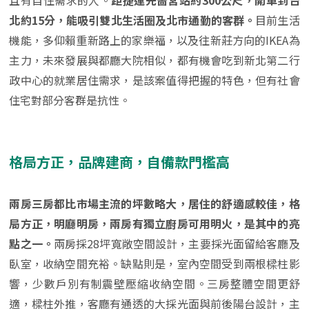
且有自住需求的人。
距捷運先嗇宮站約300公尺，開車到台
北約15分，能吸引雙北生活圈及北市通勤的客群。
目前生活
機能，多仰賴重新路上的家樂福，以及往新莊方向的IKEA為
主力，未來發展與都廳大院相似，都有機會吃到新北第二行
政中心的就業居住需求，是該案值得把握的特色，但有社會
住宅對部分客群是抗性。
格局方正，品牌建商，自備款門檻高
兩房三房都比市場主流的坪數略大，居住的舒適感較佳，格
局方正，明廳明房，兩房有獨立廚房可用明火，是其中的亮
點之一。
兩房採28坪寬敞空間設計，主要採光面留給客廳及
臥室，收納空間充裕。缺點則是，室內空間受到兩根樑柱影
響，少數戶別有制震壁壓縮收納空間。三房整體空間更舒
適，樑柱外推，客廳有通透的大採光面與前後陽台設計，主