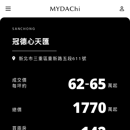
SANCHONG
建案評價
冠德心天匯
新北市三重區重新路五段611號
如何買房
-
62
65
成交價
MYMY 幫你找
萬起
每坪約
1770
網站導覽
萬起
總價
會員專屬
買兩房