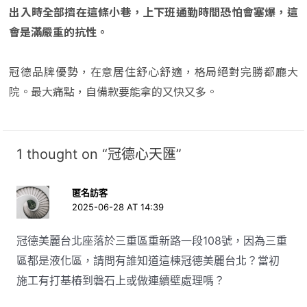
出入時全部擠在這條小巷，上下班通勤時間恐怕會塞爆，這
會是滿嚴重的抗性。
冠德品牌優勢，在意居住舒心舒適，格局絕對完勝都廳大
院。最大痛點，自備款要能拿的又快又多。
1 thought on “冠德心天匯”
匿名訪客
2025-06-28 AT 14:39
冠德美麗台北座落於三重區重新路一段108號，因為三重
區都是液化區，請問有誰知道這棟冠德美麗台北？當初
施工有打基樁到磐石上或做連續壁處理嗎？