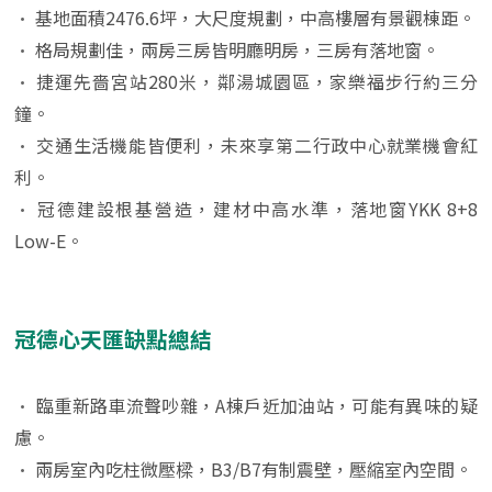
•
基地面積2476.6坪，大尺度規劃，中高樓層有景觀棟距。
•
格局規劃佳，兩房三房皆明廳明房，三房有落地窗。
•
捷運先嗇宮站280米，鄰湯城園區，家樂福步行約三分
鐘。
•
交通生活機能皆便利，未來享第二行政中心就業機會紅
利。
•
冠德建設根基營造，建材中高水準，落地窗YKK 8+8
Low-E。
冠德心天匯缺點總結
•
臨重新路車流聲吵雜，A棟戶近加油站，可能有異味的疑
慮。
•
兩房室內吃柱微壓樑，B3/B7有制震壁，壓縮室內空間。