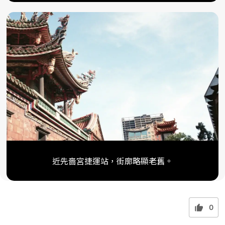
近先嗇宮捷運站，街廓略顯老舊。
0