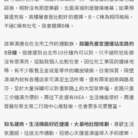
鄰房，相對沒有那麼美觀，北面湯城則是玻璃帷幕；如果預
算還充裕，高樓層會是比較好的選擇。B、C棟為相同格局，
不過C棟有社宅，我會選擇B棟。
該案滿適合在北市工作的通勤族，
距離先嗇宮捷運站走路約
5分鐘
，搭捷運到台北市10分鐘內可以到。只不過附近街廓
沒有很漂亮，這點我個人比較在意，因位在工業區的邊緣地
帶，有不少販售五金或是零件的鐵皮矮房。日常採買，隔壁
湯城內就有各種店家可滿足生活所需，還有兩家超商與路易
莎，至於大量採購可以到重新路上的大型家樂福，走路只要
三分鐘滿方便的，再往下走還有IKEA，生活機能很好，周邊
發展在新北第二行政中心進駐後，也會更多元更豐富。
知名建商，生活機能好近捷運，大基地壯闊規劃
，喜歡生活
氛圍感，往返北市通勤，冠德心天匯是滿值得入手的建案，