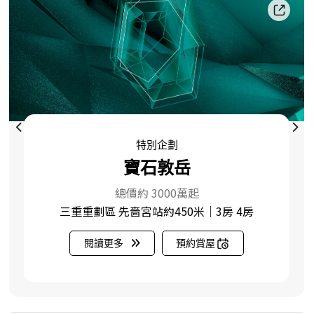
特別企劃
寶石敦岳
總價約 3000萬起
三重重劃區 先嗇宮站約450米｜3房 4房
閱讀更多
預約賞屋