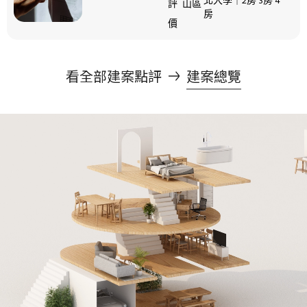
北大學｜2房 3房 4
評
山區
房
價
看全部建案點評
建案總覽