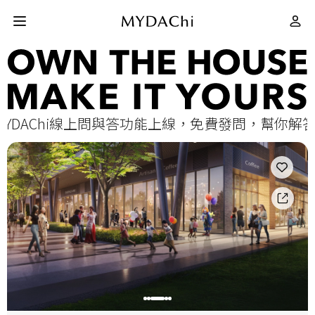
建案評價
i線上問與答功能上線，免費發問，幫你解答 ☺︎賀！M
如何買房
MYMY 幫你找
網站導覽
會員專屬