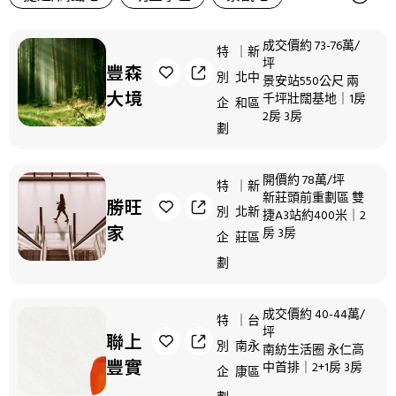
重劃區
品牌建商
純住社區
置產專區
成交價約 73-76萬/
特
｜新
坪
豐森
別
北中
小資首選
低首付優惠
總銷百億
景安站550公尺 兩
大境
千坪壯闊基地｜1房
企
和區
2房 3房
即將交屋
劃
開價約 78萬/坪
特
｜新
新莊頭前重劃區 雙
勝旺
別
北新
捷A3站約400米｜2
家
房 3房
企
莊區
劃
成交價約 40-44萬/
特
｜台
坪
聯上
別
南永
南紡生活圈 永仁高
豐實
中首排
｜2+1房 3房
企
康區