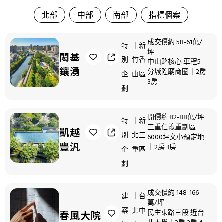
北部
中部
南部
指標個案
成交價約 58-61萬/
特
｜新
坪
閎基
別
竹香
中山路核心 車程5
鑲湧
分城隍廟商圈｜2房
企
山區
3房
劃
開價約 82-88萬/坪
特
｜新
三重仁義重劃區
凱越
別
北三
6000坪文小預定地
豐汎
｜2房 3房
企
重區
劃
成交價約 148-166
建
｜台
萬/坪
案
北中
民生東路三段 近台
春風大院