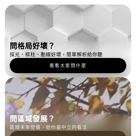
問格局好壞？
採光、樑柱、動線好壞
，
簡單解析給你聽
看看大家問什麼
問區域發展？
區域未來發展
，
給你最中立的看法