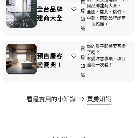
買
國品牌建商大全，
全台品牌
房
全國、雙北、桃竹、
建商大全
中部、南部品牌建商
知
一次搞懂。
識
你的房子即將要客變
買
了嗎？
預售屋客
房
客變注意事項、項目
變寶典！
流程一次看！
知
識
看最實用的小知識
買房知識