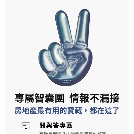
高質感公設，黃金級綠建築，品牌建商
價位★★★★☆
符合區域行情，精緻中小坪數
富藝居
地段★★★★★
大安站步行約2分，坐擁大安森林公園綠
意
規劃★★★★☆
1-3房，SRC結構，進口知名品牌建材
價位★★★☆☆
訂簽10%，預計2030年Q1，開價符合
行情