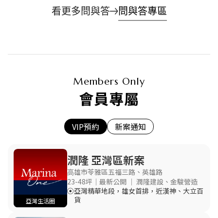
看更多問與答
問與答專區
Members Only
會員專屬
VIP預約
新案通知
潤隆 亞灣區新案
⾼雄市苓雅區五福三路、英雄路
23-48坪｜最新公開
｜ 潤隆建設、金駿營造
亞灣精華地段，雄女首排，近漢神、大立百
貨
亞灣生活圈