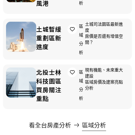
風港
析
土城司法園區最新進
區
土城暫緩
度
域
房價是否還有增值空
重劃區新
間？
分
進度
析
現有機能、未來重大
北投士林
區
建設
科技園區
域
區域房價及建案亮點
分析
買房關注
分
重點
析
看全台房產分析
區域分析