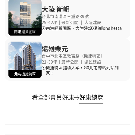
大陸 衡岄
台北市南港區三重路39號
25-42坪｜最新公開
｜ 大陸建設
南港經貿園區，大陸建設X挪威snøhetta
南港經貿園區
遠雄樂元
台中市北屯區敦富路（機捷特區）
21-39坪｜最新公開
｜ 遠雄建設
機捷特區指標大案，G0北屯總站到站到
家！
北屯機捷特區
看全部會員好康
好康總覽
華固譽誠
地段★★★★☆
央北重劃區，捷運十四張站700米，三
面臨路
規劃★★★★★